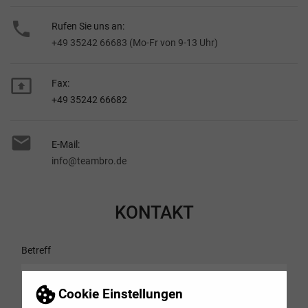

Rufen Sie uns an:
+49 35242 66683 (Mo-Fr von 9-13 Uhr)

Fax:
+49 35242 66682

E-Mail:
info@teambro.de
KONTAKT
Betreff
Cookie Einstellungen