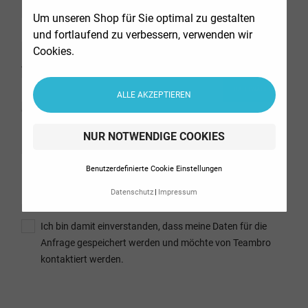
E-Mail
Um unseren Shop für Sie optimal zu gestalten
und fortlaufend zu verbessern, verwenden wir
Cookies.
Anhang
DATEI WÄHLEN
ALLE AKZEPTIEREN
optional
NUR NOTWENDIGE COOKIES
Nachricht
Benutzerdefinierte Cookie Einstellungen
Datenschutz
Impressum
Ich bin damit einverstanden, dass meine Daten für die
Anfrage gespeichert werden und möchte von Teambro
kontaktiert werden.