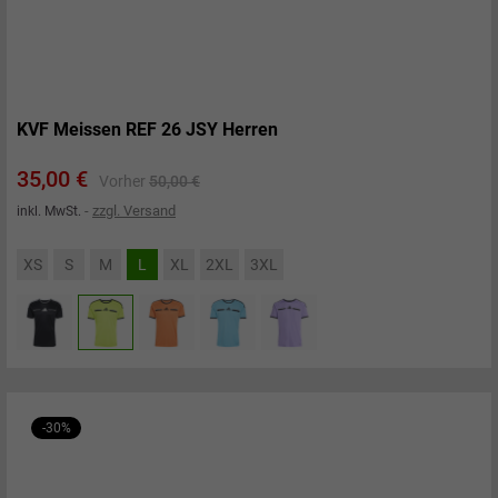
KVF Meissen REF 26 JSY Herren
Preis
Verkaufspreis
35,00 €
Vorher
50,00 €
zzgl. Versand
inkl. MwSt.
XS
S
M
L
XL
2XL
3XL
-30%