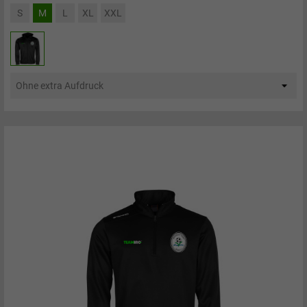
S
M
L
XL
XXL