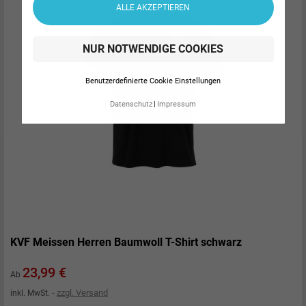
ALLE AKZEPTIEREN
NUR NOTWENDIGE COOKIES
Benutzerdefinierte Cookie Einstellungen
Datenschutz
Impressum
KVF Meissen Herren Baumwoll T-Shirt schwarz
Preis
23,99 €
Ab
zzgl. Versand
inkl. MwSt.