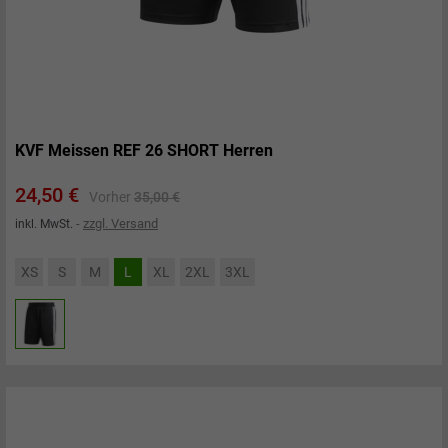
KVF Meissen REF 26 SHORT Herren
Preis
Verkaufspreis
24,50 €
Vorher
35,00 €
zzgl. Versand
inkl. MwSt.
XS
S
M
L
XL
2XL
3XL