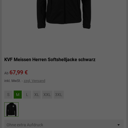
KVF Meissen Herren Softshelljacke schwarz
Preis
67,99 €
Ab
zzgl. Versand
inkl. MwSt.
S
M
L
XL
XXL
3XL