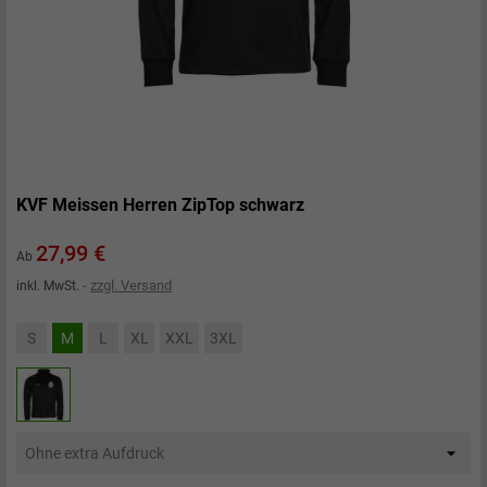
KVF Meissen Herren ZipTop schwarz
Preis
27,99 €
Ab
zzgl. Versand
inkl. MwSt.
S
M
L
XL
XXL
3XL