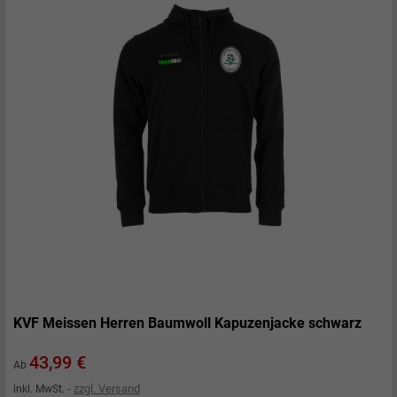
KVF Meissen Herren Baumwoll Kapuzenjacke schwarz
Preis
43,99 €
Ab
zzgl. Versand
inkl. MwSt.