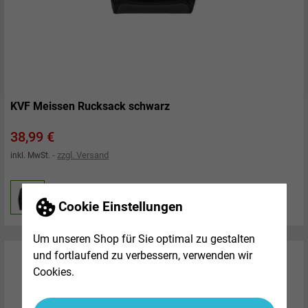
KVF Meissen Rucksack schwarz
Preis
38,99 €
zzgl. Versand
inkl. MwSt.
Cookie Einstellungen
Um unseren Shop für Sie optimal zu gestalten
und fortlaufend zu verbessern, verwenden wir
Cookies.