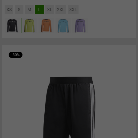
XS
S
M
L
XL
2XL
3XL
-30%