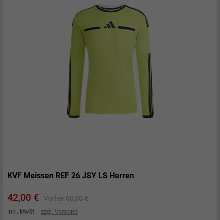
KVF Meissen REF 26 JSY LS Herren
Preis
Verkaufspreis
42,00 €
Vorher
60,00 €
zzgl. Versand
inkl. MwSt.