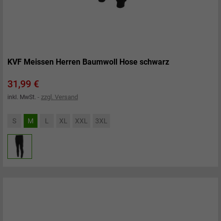
KVF Meissen Herren Baumwoll Hose schwarz
Preis
31,99 €
zzgl. Versand
inkl. MwSt.
S
M
L
XL
XXL
3XL