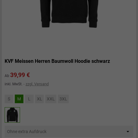
KVF Meissen Herren Baumwoll Hoodie schwarz
Preis
39,99 €
Ab
zzgl. Versand
inkl. MwSt.
S
M
L
XL
XXL
3XL