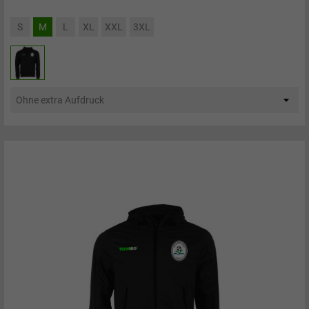
S
M
L
XL
XXL
3XL