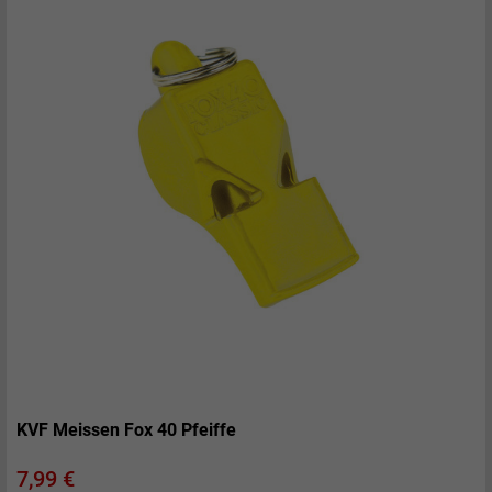
KVF Meissen Fox 40 Pfeiffe
Preis
7,99 €