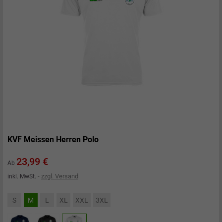
KVF Meissen Herren Polo
Preis
23,99 €
Ab
zzgl. Versand
inkl. MwSt.
S
M
L
XL
XXL
3XL