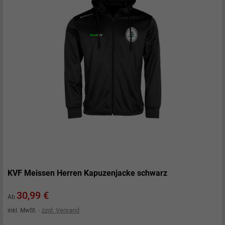
KVF Meissen Herren Kapuzenjacke schwarz
Preis
30,99 €
Ab
zzgl. Versand
inkl. MwSt.