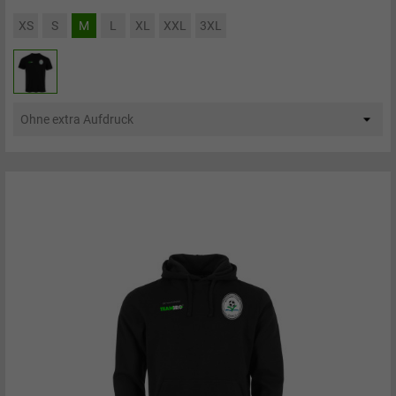
XS
S
M
L
XL
XXL
3XL