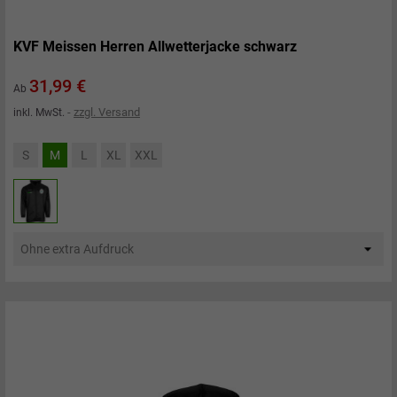
KVF Meissen Herren Allwetterjacke schwarz
Preis
31,99 €
Ab
zzgl. Versand
inkl. MwSt.
S
M
L
XL
XXL