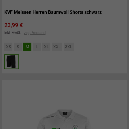
KVF Meissen Herren Baumwoll Shorts schwarz
Preis
23,99 €
zzgl. Versand
inkl. MwSt.
XS
S
M
L
XL
XXL
3XL