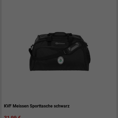
KVF Meissen Sporttasche schwarz
Preis
31,99 €