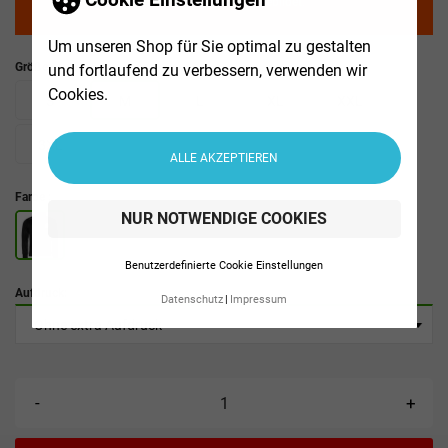
farbenecht, noch maßstabsgetreu abgebildet.
Um unseren Shop für Sie optimal zu gestalten
Größe:
und fortlaufend zu verbessern, verwenden wir
Cookies.
S
M
L
XL
XXL
3XL
ALLE AKZEPTIEREN
Farbe :
NUR NOTWENDIGE COOKIES
Benutzerdefinierte Cookie Einstellungen
Aufdruck:
Datenschutz
Impressum
-
+